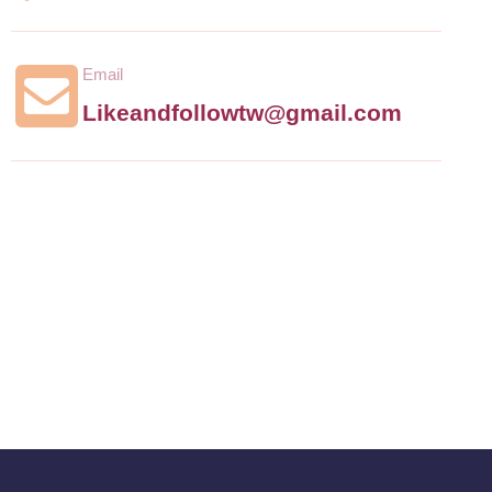
Email
Likeandfollowtw@gmail.com