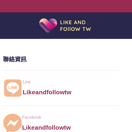
聯絡資訊
Line
Likeandfollowtw
Facebook
Likeandfollowtw