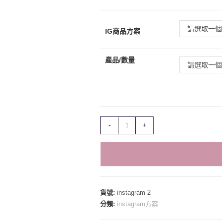
請選取一
IG商品方案
產品/數量
請選取一
IG
-
+
粉
絲/
貼
文
讚/
貨號:
instagram-2
留
分類:
instagram方案
言
方