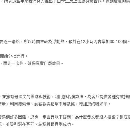
現象，所以這些年來我們努力推出了由學生及上班族群體合作，達到雙贏的
逐一聯絡，所以時間會較為浮動些，預計在12小時內會增加30-100個
內開始分批進行。
入，而非一次性，確保真實自然效果。
已有多年經驗，並擁有最頂尖的團隊與技術，利用排名演算法，為客戶提供各種有
流量，利用搜索量、訪客數與點擊率等數據，增加您的曝光率。
常遇到許多困難，您也一定會有以下疑問：為什麼發文都沒人按讚？到底
氣，並吸引潛在客群，站穩腳跟直到成功。