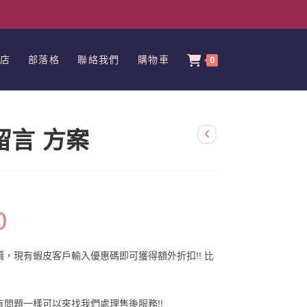
店
部落格
聯絡我們
購物車
0
留言 方案
0
價
格
範
圍：
NT$1
，現有蝦皮客戶輸入優惠碼即可獲得額外折扣!! 比
到
NT$500
問題一樣可以來找我們處理售後服務!!