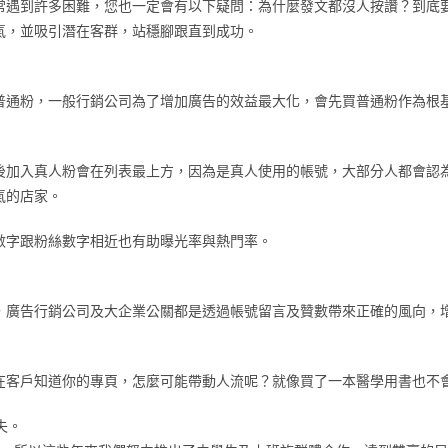
常遇到許多困難，您也一定會有以下疑問：為什麼發文都沒人按讚？到底
氣，並吸引潛在客群，站穩腳跟直到成功。
普通粉，一般行銷公司為了增加廣告的效益最大化，會先買普通粉作為根
後加入真人粉會在列表最上方，因為是真人使用的帳號，大部分人都會認
氣的店家。
數字跟粉絲數字相近也有助曝光率與熱門率。
，廣告行銷公司及大企業公關都是透過帳號留言及贊數帶來正確的風向，
在客戶知道你的專頁，怎麼可能帶動人流呢？就像買了一本醫學用書也不
失。