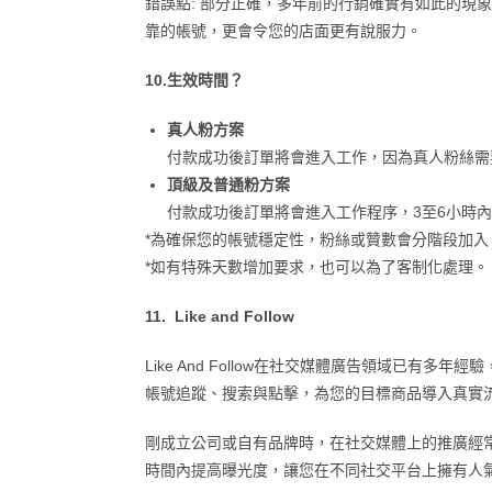
錯誤點: 部分正確，多年前的行銷確實有如此的
靠的帳號，更會令您的店面更有說服力。
10.生效時間？
真人粉方案
付款成功後訂單將會進入工作，因為真人粉絲需要
頂級及普通粉方案
付款成功後訂單將會進入工作程序，3至6小時
*為確保您的帳號穩定性，粉絲或贊數會分階段加
*如有特殊天數增加要求，也可以為了客制化處理。
11. Like and Follow
Like And Follow在社交媒體廣告領域
帳號追蹤、搜索與點擊，為您的目標商品導入真實
剛成立公司或自有品牌時，在社交媒體上的推廣經
時間內提高曝光度，讓您在不同社交平台上擁有人