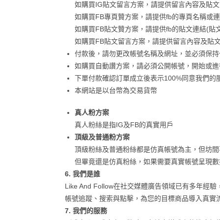
如購買IG貼文留言方案，請提供留言內容及貼文的
如購買FB專頁贊方案，請提供fb的專頁名稱或
如購買FB貼文贊方案，請提供fb的貼文連結(貼
如購買FB貼文留言方案，請提供留言內容及貼文
付款後，請勿更改帳號名稱及網址，並必須保持
如購買自動讚方案，請必須公開帳號，開始或進
下單付款確認訂單成立後表示100%同意我們
本網站是以台幣為交易貨幣
真人粉方案
真人粉絲是指IG及FB的真實用戶
頂級及普通粉方案
頂級粉絲及普通粉絲都是仿真帳號為主，但坊間
但畢竟還是仿真粉絲，如果需要真實帳號呈現數
6. 我們是誰
Like And Follow在社交媒體廣告領域
帳號追蹤、搜索與點擊，為您的目標商品導入真實
7. 我們的服務