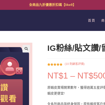
全商品九折優惠折扣碼【like9】
首頁
商
IG粉絲/貼文讚/
(
10
則顧客評價)
評分
10
5.00
/
NT$
1
–
NT$
50
5，已有
位
顧客進行評
分
原蝦皮賣場開業數年，獲得過萬五星評價
蝦皮更便宜!
全系列商品皆終身保固，原有蝦皮客戶有