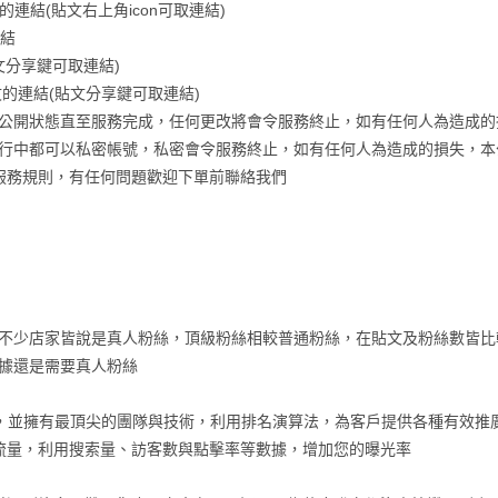
連結(貼文右上角icon可取連結)
連結
文分享鍵可取連結)
的連結(貼文分享鍵可取連結)
公開狀態直至服務完成，任何更改將會令服務終止，如有任何人為造成的
行中都可以私密帳號，私密會令服務終止，如有任何人為造成的損失，本
的服務規則，有任何問題歡迎下單前聯絡我們
不少店家皆說是真人粉絲，頂級粉絲相較普通粉絲，在貼文及粉絲數皆比
據還是需要真人粉絲
已有多年經驗，並擁有最頂尖的團隊與技術，利用排名演算法，為客戶提供各種有
流量，利用搜索量、訪客數與點擊率等數據，增加您的曝光率