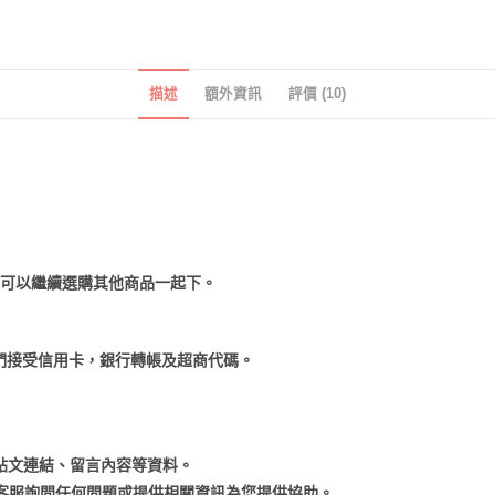
案
數
量
描述
額外資訊
評價 (10)
也可以繼續選購其他商品一起下。
們接受信用卡，銀行轉帳及超商代碼。
貼文連結、留言內容等資料。
向客服詢問任何問題或提供相關資訊為您提供協助。