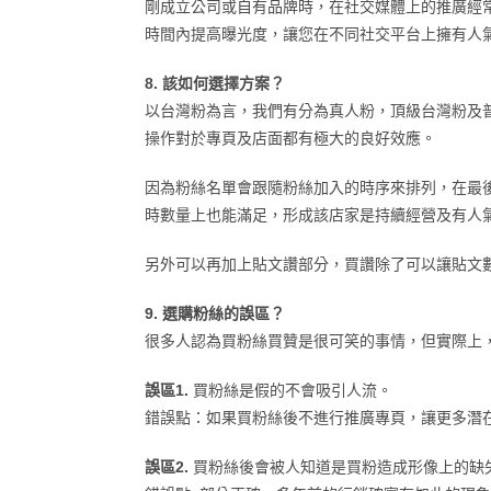
剛成立公司或自有品牌時，在社交媒體上的推廣經
時間內提高曝光度，讓您在不同社交平台上擁有人
8. 該如何選擇方案？
以台灣粉為言，我們有分為真人粉，頂級台灣粉及
操作對於專頁及店面都有極大的良好效應。
因為粉絲名單會跟隨粉絲加入的時序來排列，在最
時數量上也能滿足，形成該店家是持續經營及有人
另外可以再加上貼文讚部分，買讚除了可以讓貼文
9. 選購粉絲的誤區？
很多人認為買粉絲買贊是很可笑的事情，但實際上
誤區1.
買粉絲是假的不會吸引人流。
錯誤點：如果買粉絲後不進行推廣專頁，讓更多潛
誤區2.
買粉絲後會被人知道是買粉造成形像上的缺